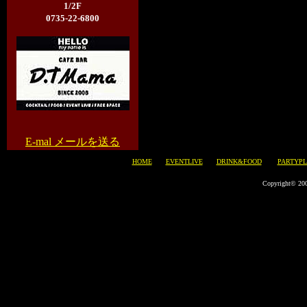
1/2F
0735-22-6800
E-mal メールを送る
HOME
EVENTLIVE
DRINK&FOOD
PARTYP
Copyright© 200