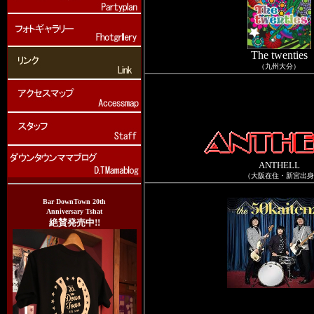
The twenties
（九州大分）
ANTHELL
（大阪在住・新宮出身
Bar DownTown 20th
Anniversary Tshat
絶賛発売中!!