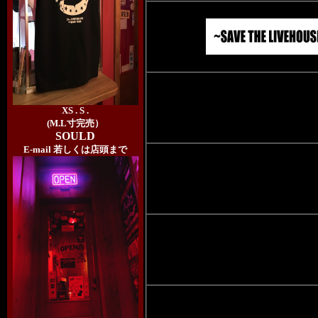
XS . S .
(M.L寸完売）
SOULD
E-mail 若しくは店頭まで