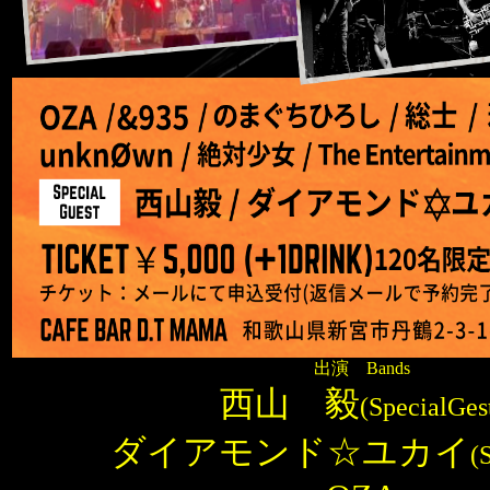
出演 Bands
西山 毅
(SpecialGes
ダイアモンド☆ユカイ
(